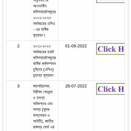
আওতাধীন
কমিশনারেটসমূহের
২০২২-২০২৩
অর্থবছরের এপিএ
- এর বার্ষিক
মূল্যায়ন।
2
২০২১-২০২২
01-09-2022
অর্থবছরের ভ্যাট
কমিশনারেটসমূহের
বার্ষিক কর্মসম্পাদন
চুক্তির (এপিএ)
চূড়ান্ত মূল্যায়ন
3
মহাপরিচালক,
28-07-2022
নিরীক্ষা গোয়েন্দা
ও তদন্ত
অধিদপ্তর এবং
সদস্য (মূসক
বাস্তবায়ন ও
আইটি), জাতীয়
রাজস্ব বোর্ড এর