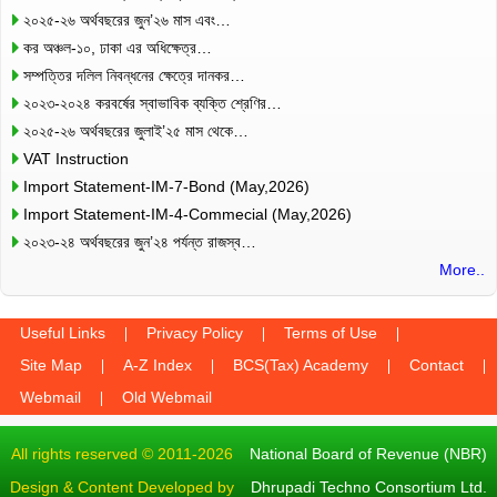
২০২৫-২৬ অর্থবছরের জুন’২৬ মাস এবং…
কর অঞ্চল-১০, ঢাকা এর অধিক্ষেত্র…
সম্পত্তির দলিল নিবন্ধনের ক্ষেত্রে দানকর…
২০২৩-২০২৪ করবর্ষের স্বাভাবিক ব্যক্তি শ্রেণির…
২০২৫-২৬ অর্থবছরের জুলাই’২৫ মাস থেকে…
VAT Instruction
Import Statement-IM-7-Bond (May,2026)
Import Statement-IM-4-Commecial (May,2026)
২০২৩-২৪ অর্থবছরের জুন’২৪ পর্যন্ত রাজস্ব…
More..
Useful Links
Privacy Policy
Terms of Use
Site Map
A-Z Index
BCS(Tax) Academy
Contact
Webmail
Old Webmail
All rights reserved © 2011-2026
National Board of Revenue (NBR)
Design & Content Developed by
Dhrupadi Techno Consortium Ltd.