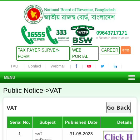
09643717171
e-Return Hotline Number
TAX PAYER SURVEY-
WEB
CAREER
বাংলা
FORM
PORTAL
FAQ
Contact
Webmail
MENU
Public Notice->VAT
Go Back
VAT
Serial No.
Subject
Published Date
Details
1
ভ্যাট
31-08-2023
অনুবিভাগের