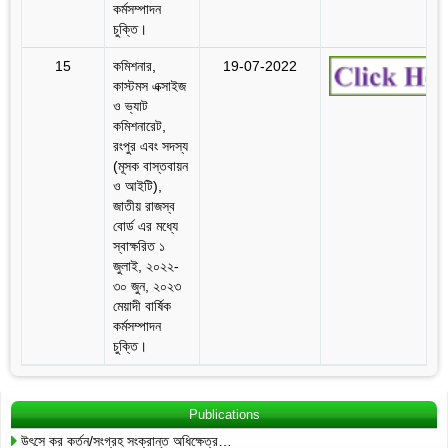
কর্মসম্পাদন
চুক্তি।
15
কমিশনার,
19-07-2022
কাস্টমস এক্সাইজ
ও ভ্যাট
কমিশনারেট,
রংপুর এবং সদস্য
(মূসক বাস্তবায়ন
ও আইটি),
জাতীয় রাজস্ব
বোর্ড এর মধ্যে
স্বাক্ষরিত ১
জুলাই, ২০২২-
৩০ জুন, ২০২৩
মেয়াদী বার্ষিক
কর্মসম্পাদন
চুক্তি।
Publications
উৎসে কর কর্তন/সংগ্রহ সংক্রান্ত অধিক্ষেত্র…