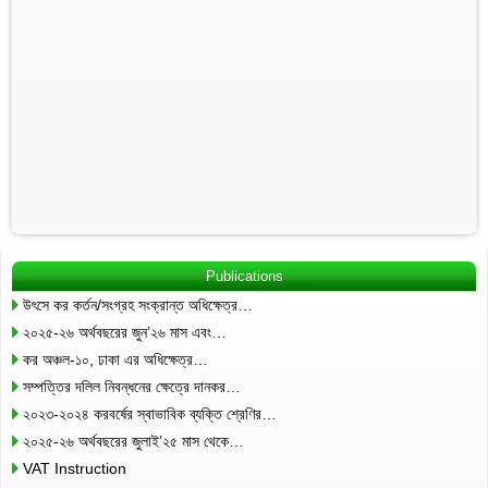
Publications
উৎসে কর কর্তন/সংগ্রহ সংক্রান্ত অধিক্ষেত্র…
২০২৫-২৬ অর্থবছরের জুন’২৬ মাস এবং…
কর অঞ্চল-১০, ঢাকা এর অধিক্ষেত্র…
সম্পত্তির দলিল নিবন্ধনের ক্ষেত্রে দানকর…
২০২৩-২০২৪ করবর্ষের স্বাভাবিক ব্যক্তি শ্রেণির…
২০২৫-২৬ অর্থবছরের জুলাই’২৫ মাস থেকে…
VAT Instruction