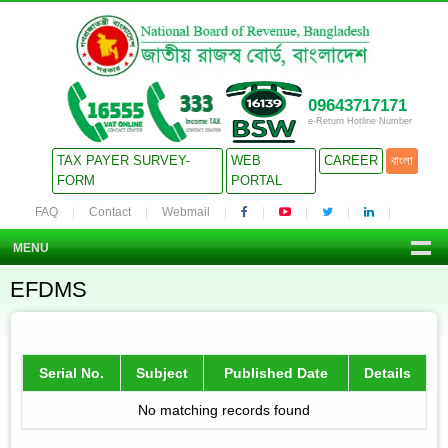
09643717171
e-Return Hotline Number
TAX PAYER SURVEY-
WEB
CAREER
বাংলা
FORM
PORTAL
FAQ
Contact
Webmail
MENU
EFDMS
Serial No.
Subject
Published Date
Details
No matching records found