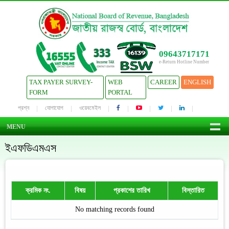
09643717171
e-Return Hotline Number
TAX PAYER SURVEY-
WEB
CAREER
ENGLISH
FORM
PORTAL
প্রশ্ন
যোগাযোগ
ওয়েবমেইল
MENU
ইএফডিএমএস
ক্রমিক নং.
বিষয়
প্রকাশের তারিখ
বিস্তারিত
No matching records found