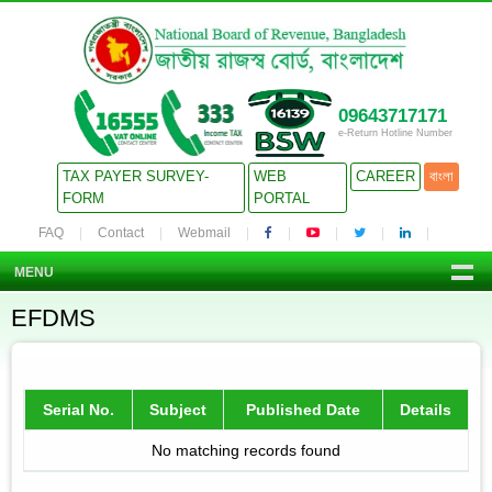
09643717171
e-Return Hotline Number
TAX PAYER SURVEY-
WEB
CAREER
বাংলা
FORM
PORTAL
FAQ
Contact
Webmail
MENU
EFDMS
Serial No.
Subject
Published Date
Details
No matching records found