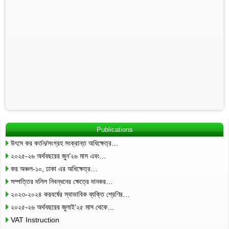
Publications
উৎসে কর কর্তন/সংগ্রহ সংক্রান্ত অধিক্ষেত্র…
২০২৫-২৬ অর্থবছরের জুন’২৬ মাস এবং…
কর অঞ্চল-১০, ঢাকা এর অধিক্ষেত্র…
সম্পত্তির দলিল নিবন্ধনের ক্ষেত্রে দানকর…
২০২৩-২০২৪ করবর্ষের স্বাভাবিক ব্যক্তি শ্রেণির…
২০২৫-২৬ অর্থবছরের জুলাই’২৫ মাস থেকে…
VAT Instruction