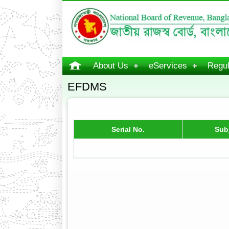
About Us
eServices
Regul
EFDMS
Serial No.
Sub