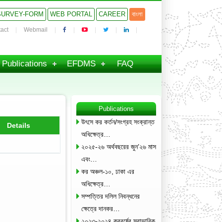
SURVEY-FORM
WEB PORTAL
CAREER
বাংলা
act
Webmail
Publications
EFDMS
FAQ
Publications
উৎসে কর কর্তন/সংগ্রহ সংক্রান্ত
Details
অধিক্ষেত্র…
২০২৫-২৬ অর্থবছরের জুন’২৬ মাস
এবং…
কর অঞ্চল-১০, ঢাকা এর
অধিক্ষেত্র…
সম্পত্তির দলিল নিবন্ধনের
ক্ষেত্রে দানকর…
২০২৩-২০২৪ করবর্ষের স্বাভাবিক