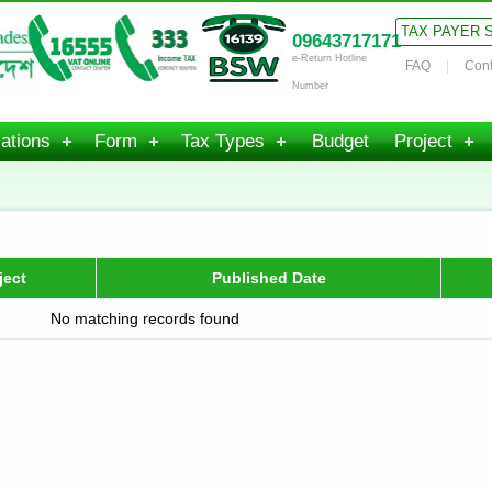
TAX PAYER 
09643717171
e-Return Hotline
FAQ
Cont
Number
ations
Form
Tax Types
Budget
Project
ject
Published Date
No matching records found