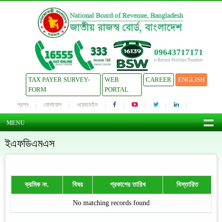
09643717171
e-Return Hotline Number
TAX PAYER SURVEY-
WEB
CAREER
ENGLISH
FORM
PORTAL
প্রশ্ন
যোগাযোগ
ওয়েবমেইল
MENU
ইএফডিএমএস
ক্রমিক নং.
বিষয়
প্রকাশের তারিখ
বিস্তারিত
No matching records found