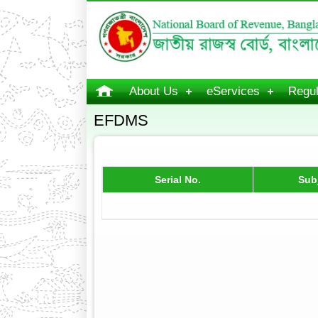
About Us
eServices
Regul
EFDMS
Serial No.
Sub