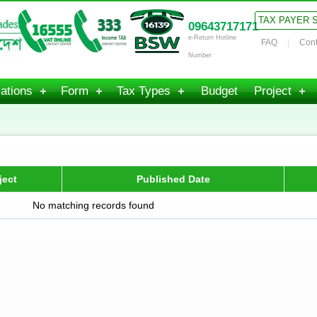
TAX PAYER 
09643717171
e-Return Hotline
FAQ
Cont
Number
ations
Form
Tax Types
Budget
Project
ject
Published Date
No matching records found