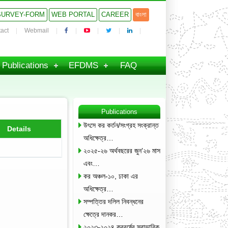
SURVEY-FORM
WEB PORTAL
CAREER
বাংলা
act
Webmail
Publications
EFDMS
FAQ
Publications
উৎসে কর কর্তন/সংগ্রহ সংক্রান্ত
Details
অধিক্ষেত্র…
২০২৫-২৬ অর্থবছরের জুন’২৬ মাস
এবং…
কর অঞ্চল-১০, ঢাকা এর
অধিক্ষেত্র…
সম্পত্তির দলিল নিবন্ধনের
ক্ষেত্রে দানকর…
২০২৩-২০২৪ করবর্ষের স্বাভাবিক