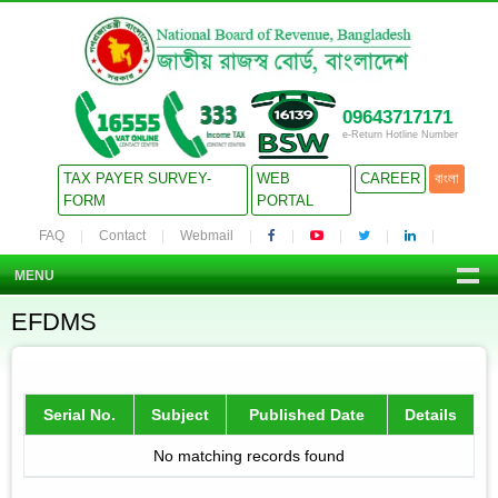
09643717171
e-Return Hotline Number
TAX PAYER SURVEY-
WEB
CAREER
বাংলা
FORM
PORTAL
FAQ
Contact
Webmail
MENU
EFDMS
Serial No.
Subject
Published Date
Details
No matching records found