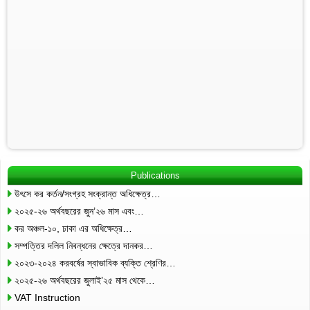
Publications
উৎসে কর কর্তন/সংগ্রহ সংক্রান্ত অধিক্ষেত্র…
২০২৫-২৬ অর্থবছরের জুন’২৬ মাস এবং…
কর অঞ্চল-১০, ঢাকা এর অধিক্ষেত্র…
সম্পত্তির দলিল নিবন্ধনের ক্ষেত্রে দানকর…
২০২৩-২০২৪ করবর্ষের স্বাভাবিক ব্যক্তি শ্রেণির…
২০২৫-২৬ অর্থবছরের জুলাই’২৫ মাস থেকে…
VAT Instruction