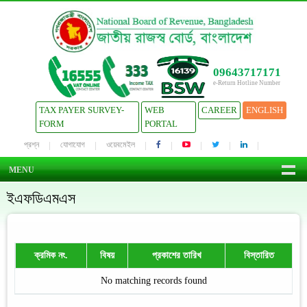
09643717171
e-Return Hotline Number
TAX PAYER SURVEY-
WEB
CAREER
ENGLISH
FORM
PORTAL
প্রশ্ন
যোগাযোগ
ওয়েবমেইল
MENU
ইএফডিএমএস
ক্রমিক নং.
বিষয়
প্রকাশের তারিখ
বিস্তারিত
No matching records found