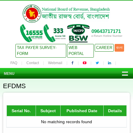
09643717171
e-Return Hotline Number
TAX PAYER SURVEY-
WEB
CAREER
বাংলা
FORM
PORTAL
FAQ
Contact
Webmail
MENU
EFDMS
Serial No.
Subject
Published Date
Details
No matching records found