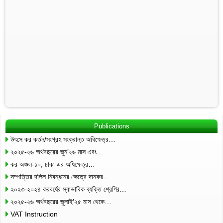
Publications
উৎসে কর কর্তন/সংগ্রহ সংক্রান্ত অধিক্ষেত্র…
২০২৫-২৬ অর্থবছরের জুন’২৬ মাস এবং…
কর অঞ্চল-১০, ঢাকা এর অধিক্ষেত্র…
সম্পত্তির দলিল নিবন্ধনের ক্ষেত্রে দানকর…
২০২৩-২০২৪ করবর্ষের স্বাভাবিক ব্যক্তি শ্রেণির…
২০২৫-২৬ অর্থবছরের জুলাই’২৫ মাস থেকে…
VAT Instruction