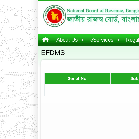
About Us
eServices
Regul
EFDMS
Serial No.
Sub