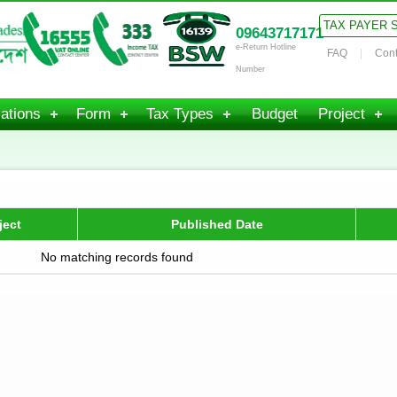
TAX PAYER 
09643717171
e-Return Hotline
FAQ
Cont
Number
ations
Form
Tax Types
Budget
Project
ject
Published Date
No matching records found