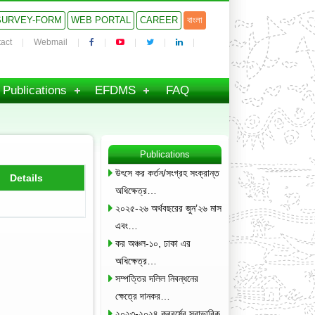
SURVEY-FORM
WEB PORTAL
CAREER
বাংলা
act
Webmail
Publications
EFDMS
FAQ
Publications
উৎসে কর কর্তন/সংগ্রহ সংক্রান্ত
Details
অধিক্ষেত্র…
২০২৫-২৬ অর্থবছরের জুন’২৬ মাস
এবং…
কর অঞ্চল-১০, ঢাকা এর
অধিক্ষেত্র…
সম্পত্তির দলিল নিবন্ধনের
ক্ষেত্রে দানকর…
২০২৩-২০২৪ করবর্ষের স্বাভাবিক