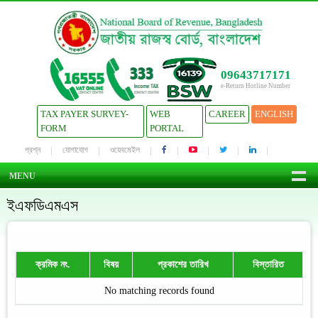
09643717171
e-Return Hotline Number
TAX PAYER SURVEY-
WEB
CAREER
ENGLISH
FORM
PORTAL
প্রশ্ন
যোগাযোগ
ওয়েবমেইল
MENU
ইএফডিএমএস
ক্রমিক নং.
বিষয়
প্রকাশের তারিখ
বিস্তারিত
No matching records found