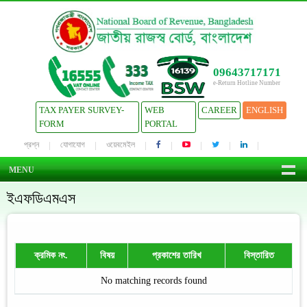
09643717171
e-Return Hotline Number
TAX PAYER SURVEY-
WEB
CAREER
ENGLISH
FORM
PORTAL
প্রশ্ন
যোগাযোগ
ওয়েবমেইল
MENU
ইএফডিএমএস
ক্রমিক নং.
বিষয়
প্রকাশের তারিখ
বিস্তারিত
No matching records found