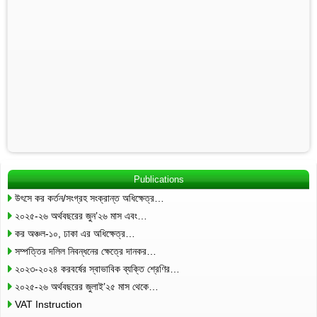
Publications
উৎসে কর কর্তন/সংগ্রহ সংক্রান্ত অধিক্ষেত্র…
২০২৫-২৬ অর্থবছরের জুন’২৬ মাস এবং…
কর অঞ্চল-১০, ঢাকা এর অধিক্ষেত্র…
সম্পত্তির দলিল নিবন্ধনের ক্ষেত্রে দানকর…
২০২৩-২০২৪ করবর্ষের স্বাভাবিক ব্যক্তি শ্রেণির…
২০২৫-২৬ অর্থবছরের জুলাই’২৫ মাস থেকে…
VAT Instruction