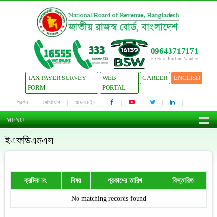
09643717171
e-Return Hotline Number
TAX PAYER SURVEY-
WEB
CAREER
ENGLISH
FORM
PORTAL
প্রশ্ন
যোগাযোগ
ওয়েবমেইল
MENU
ইএফডিএমএস
ক্রমিক নং.
বিষয়
প্রকাশের তারিখ
বিস্তারিত
No matching records found