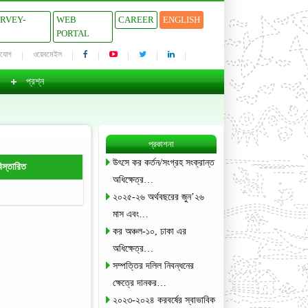
URVEY-
WEB
CAREER
ENGLISH
PORTAL
াযোগ
ওয়েবমেইল
প্রশ্ন
প্রকাশনা
উৎসে কর কর্তন/সংগ্রহ সংক্রান্ত
িস্তারিত
অধিক্ষেত্র…
২০২৫-২৬ অর্থবছরের জুন’২৬
মাস এবং…
কর অঞ্চল-১০, ঢাকা এর
অধিক্ষেত্র…
সম্পত্তির দলিল নিবন্ধনের
ক্ষেত্রে দানকর…
২০২৩-২০২৪ করবর্ষের স্বাভাবিক