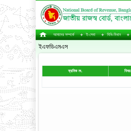
আমাদের সম্পর্কে
ই-সেবা
বিধি-বিধান
ইএফডিএমএস
ক্রমিক নং.
বিষয়