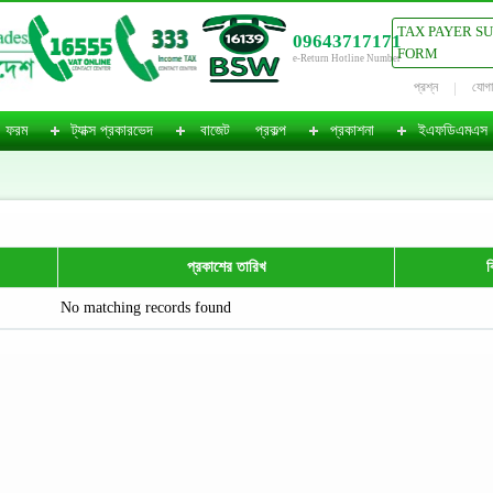
TAX PAYER S
09643717171
FORM
e-Return Hotline Number
প্রশ্ন
যোগ
ফরম
ট্যাক্স প্রকারভেদ
বাজেট
প্রকল্প
প্রকাশনা
ইএফডিএমএস
প্রকাশের তারিখ
ব
No matching records found