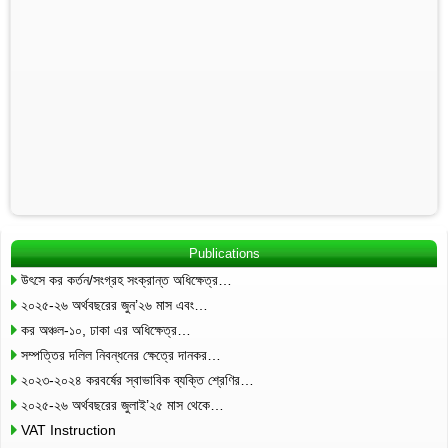
Publications
উৎসে কর কর্তন/সংগ্রহ সংক্রান্ত অধিক্ষেত্র…
২০২৫-২৬ অর্থবছরের জুন’২৬ মাস এবং…
কর অঞ্চল-১০, ঢাকা এর অধিক্ষেত্র…
সম্পত্তির দলিল নিবন্ধনের ক্ষেত্রে দানকর…
২০২৩-২০২৪ করবর্ষের স্বাভাবিক ব্যক্তি শ্রেণির…
২০২৫-২৬ অর্থবছরের জুলাই’২৫ মাস থেকে…
VAT Instruction