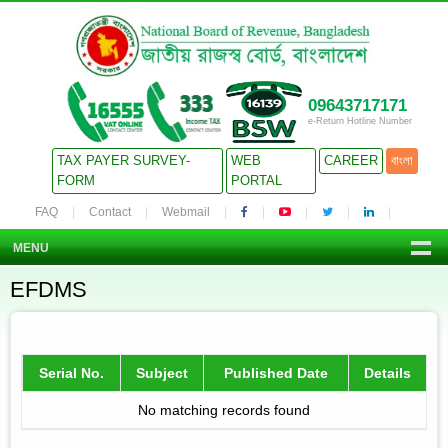
09643717171
e-Return Hotline Number
TAX PAYER SURVEY-
WEB
CAREER
বাংলা
FORM
PORTAL
FAQ
Contact
Webmail
MENU
EFDMS
Serial No.
Subject
Published Date
Details
No matching records found