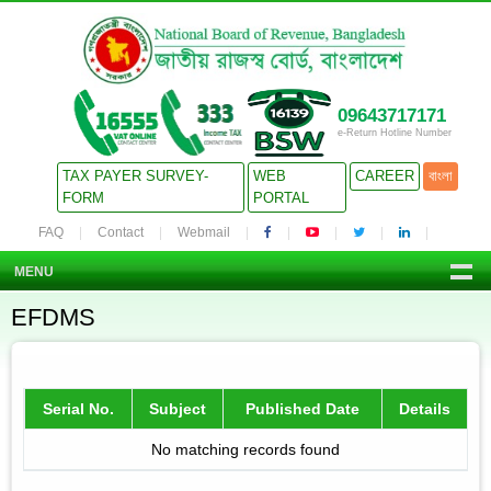
09643717171
e-Return Hotline Number
TAX PAYER SURVEY-
WEB
CAREER
বাংলা
FORM
PORTAL
FAQ
Contact
Webmail
MENU
EFDMS
Serial No.
Subject
Published Date
Details
No matching records found