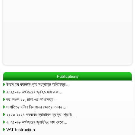
Publications
উৎসে কর কর্তন/সংগ্রহ সংক্রান্ত অধিক্ষেত্র…
২০২৫-২৬ অর্থবছরের জুন’২৬ মাস এবং…
কর অঞ্চল-১০, ঢাকা এর অধিক্ষেত্র…
সম্পত্তির দলিল নিবন্ধনের ক্ষেত্রে দানকর…
২০২৩-২০২৪ করবর্ষের স্বাভাবিক ব্যক্তি শ্রেণির…
২০২৫-২৬ অর্থবছরের জুলাই’২৫ মাস থেকে…
VAT Instruction