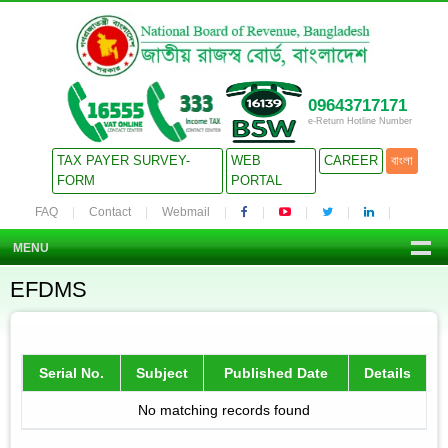
09643717171
e-Return Hotline Number
TAX PAYER SURVEY-
WEB
CAREER
বাংলা
FORM
PORTAL
FAQ
Contact
Webmail
MENU
EFDMS
Serial No.
Subject
Published Date
Details
No matching records found