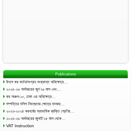
Publications
উৎসে কর কর্তন/সংগ্রহ সংক্রান্ত অধিক্ষেত্র…
২০২৫-২৬ অর্থবছরের জুন’২৬ মাস এবং…
কর অঞ্চল-১০, ঢাকা এর অধিক্ষেত্র…
সম্পত্তির দলিল নিবন্ধনের ক্ষেত্রে দানকর…
২০২৩-২০২৪ করবর্ষের স্বাভাবিক ব্যক্তি শ্রেণির…
২০২৫-২৬ অর্থবছরের জুলাই’২৫ মাস থেকে…
VAT Instruction