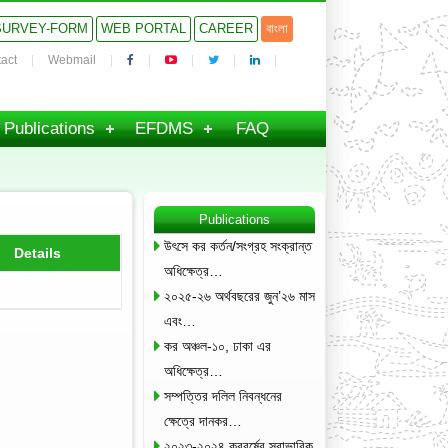
SURVEY-FORM
WEB PORTAL
CAREER
বাংলা
act
Webmail
Publications
EFDMS
FAQ
Publications
উৎসে কর কর্তন/সংগ্রহ সংক্রান্ত
Details
অধিক্ষেত্র…
২০২৫-২৬ অর্থবছরের জুন’২৬ মাস
এবং…
কর অঞ্চল-১০, ঢাকা এর
অধিক্ষেত্র…
সম্পত্তির দলিল নিবন্ধনের
ক্ষেত্রে দানকর…
২০২৩-২০২৪ করবর্ষের স্বাভাবিক