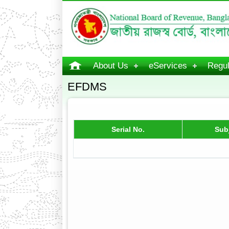
About Us
eServices
Regul
EFDMS
Serial No.
Sub