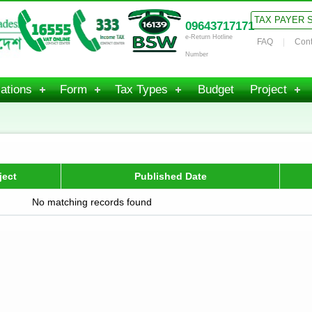
TAX PAYER 
09643717171
e-Return Hotline
FAQ
Cont
Number
ations
Form
Tax Types
Budget
Project
ject
Published Date
No matching records found