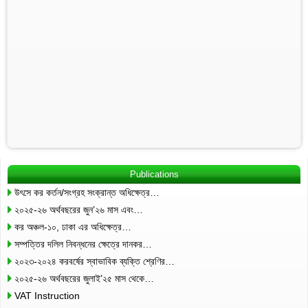
Publications
উৎসে কর কর্তন/সংগ্রহ সংক্রান্ত অধিক্ষেত্র…
২০২৫-২৬ অর্থবছরের জুন’২৬ মাস এবং…
কর অঞ্চল-১০, ঢাকা এর অধিক্ষেত্র…
সম্পত্তির দলিল নিবন্ধনের ক্ষেত্রে দানকর…
২০২৩-২০২৪ করবর্ষের স্বাভাবিক ব্যক্তি শ্রেণির…
২০২৫-২৬ অর্থবছরের জুলাই’২৫ মাস থেকে…
VAT Instruction