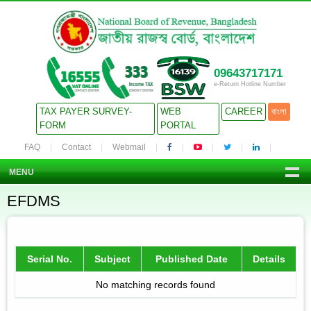
09643717171
e-Return Hotline Number
TAX PAYER SURVEY-
WEB
CAREER
বাংলা
FORM
PORTAL
FAQ
Contact
Webmail
MENU
EFDMS
Serial No.
Subject
Published Date
Details
No matching records found