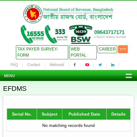
09643717171
e-Return Hotline Number
TAX PAYER SURVEY-
WEB
CAREER
বাংলা
FORM
PORTAL
FAQ
Contact
Webmail
MENU
EFDMS
Serial No.
Subject
Published Date
Details
No matching records found