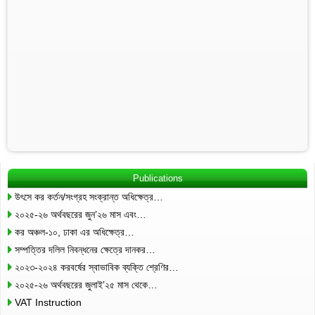
Publications
উৎসে কর কর্তন/সংগ্রহ সংক্রান্ত অধিক্ষেত্র…
২০২৫-২৬ অর্থবছরের জুন’২৬ মাস এবং…
কর অঞ্চল-১০, ঢাকা এর অধিক্ষেত্র…
সম্পত্তির দলিল নিবন্ধনের ক্ষেত্রে দানকর…
২০২৩-২০২৪ করবর্ষের স্বাভাবিক ব্যক্তি শ্রেণির…
২০২৫-২৬ অর্থবছরের জুলাই’২৫ মাস থেকে…
VAT Instruction