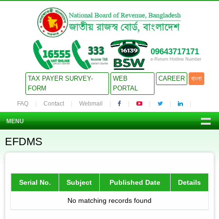
09643717171
e-Return Hotline Number
TAX PAYER SURVEY-
WEB
CAREER
বাংলা
FORM
PORTAL
FAQ
Contact
Webmail
MENU
EFDMS
Serial No.
Subject
Published Date
Details
No matching records found