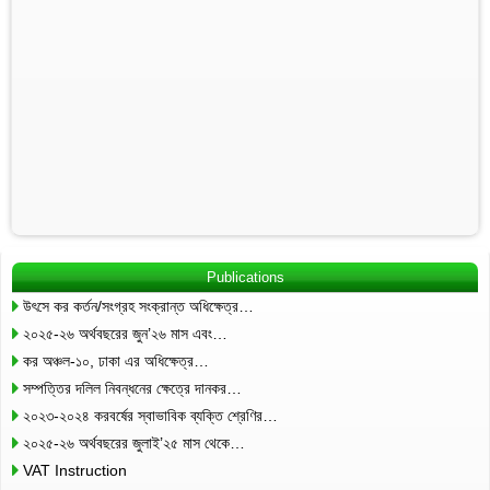
Publications
উৎসে কর কর্তন/সংগ্রহ সংক্রান্ত অধিক্ষেত্র…
২০২৫-২৬ অর্থবছরের জুন’২৬ মাস এবং…
কর অঞ্চল-১০, ঢাকা এর অধিক্ষেত্র…
সম্পত্তির দলিল নিবন্ধনের ক্ষেত্রে দানকর…
২০২৩-২০২৪ করবর্ষের স্বাভাবিক ব্যক্তি শ্রেণির…
২০২৫-২৬ অর্থবছরের জুলাই’২৫ মাস থেকে…
VAT Instruction