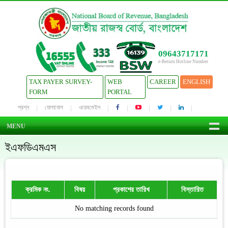
09643717171
e-Return Hotline Number
TAX PAYER SURVEY-
WEB
CAREER
ENGLISH
FORM
PORTAL
প্রশ্ন
যোগাযোগ
ওয়েবমেইল
MENU
ইএফডিএমএস
ক্রমিক নং.
বিষয়
প্রকাশের তারিখ
বিস্তারিত
No matching records found