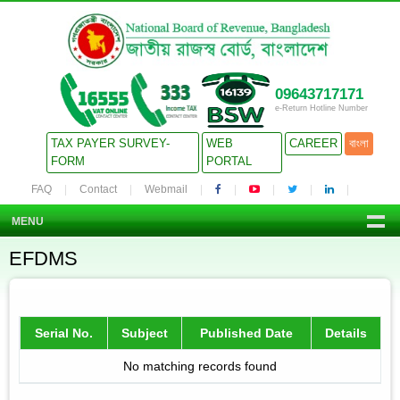
09643717171
e-Return Hotline Number
TAX PAYER SURVEY-
WEB
CAREER
বাংলা
FORM
PORTAL
FAQ
Contact
Webmail
MENU
EFDMS
Serial No.
Subject
Published Date
Details
No matching records found