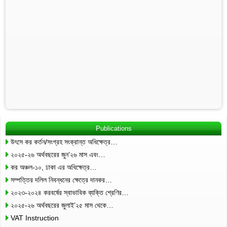
Publications
উৎসে কর কর্তন/সংগ্রহ সংক্রান্ত অধিক্ষেত্র…
২০২৫-২৬ অর্থবছরের জুন’২৬ মাস এবং…
কর অঞ্চল-১০, ঢাকা এর অধিক্ষেত্র…
সম্পত্তির দলিল নিবন্ধনের ক্ষেত্রে দানকর…
২০২৩-২০২৪ করবর্ষের স্বাভাবিক ব্যক্তি শ্রেণির…
২০২৫-২৬ অর্থবছরের জুলাই’২৫ মাস থেকে…
VAT Instruction