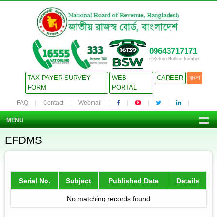
09643717171
e-Return Hotline Number
TAX PAYER SURVEY-
WEB
CAREER
বাংলা
FORM
PORTAL
FAQ
Contact
Webmail
MENU
EFDMS
Serial No.
Subject
Published Date
Details
No matching records found