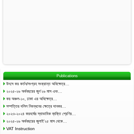
Publications
উৎসে কর কর্তন/সংগ্রহ সংক্রান্ত অধিক্ষেত্র…
২০২৫-২৬ অর্থবছরের জুন’২৬ মাস এবং…
কর অঞ্চল-১০, ঢাকা এর অধিক্ষেত্র…
সম্পত্তির দলিল নিবন্ধনের ক্ষেত্রে দানকর…
২০২৩-২০২৪ করবর্ষের স্বাভাবিক ব্যক্তি শ্রেণির…
২০২৫-২৬ অর্থবছরের জুলাই’২৫ মাস থেকে…
VAT Instruction