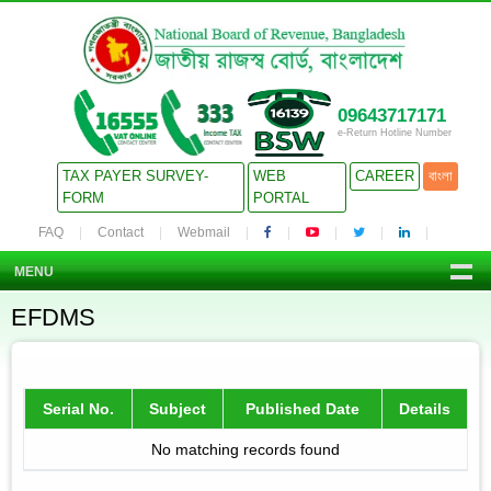
09643717171
e-Return Hotline Number
TAX PAYER SURVEY-
WEB
CAREER
বাংলা
FORM
PORTAL
FAQ
Contact
Webmail
MENU
EFDMS
Serial No.
Subject
Published Date
Details
No matching records found