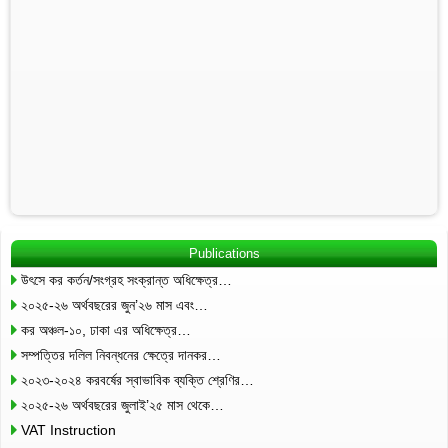
Publications
উৎসে কর কর্তন/সংগ্রহ সংক্রান্ত অধিক্ষেত্র…
২০২৫-২৬ অর্থবছরের জুন’২৬ মাস এবং…
কর অঞ্চল-১০, ঢাকা এর অধিক্ষেত্র…
সম্পত্তির দলিল নিবন্ধনের ক্ষেত্রে দানকর…
২০২৩-২০২৪ করবর্ষের স্বাভাবিক ব্যক্তি শ্রেণির…
২০২৫-২৬ অর্থবছরের জুলাই’২৫ মাস থেকে…
VAT Instruction