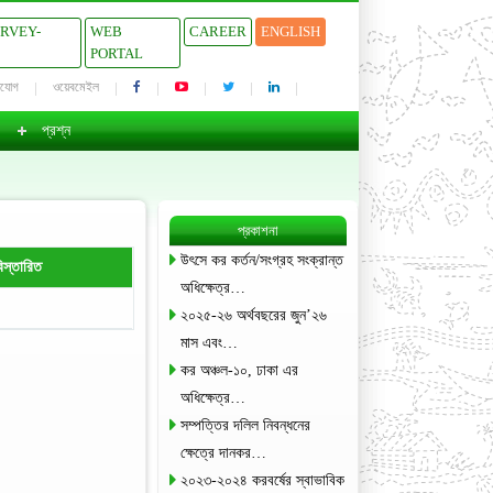
URVEY-
WEB
CAREER
ENGLISH
PORTAL
াযোগ
ওয়েবমেইল
প্রশ্ন
প্রকাশনা
উৎসে কর কর্তন/সংগ্রহ সংক্রান্ত
িস্তারিত
অধিক্ষেত্র…
২০২৫-২৬ অর্থবছরের জুন’২৬
মাস এবং…
কর অঞ্চল-১০, ঢাকা এর
অধিক্ষেত্র…
সম্পত্তির দলিল নিবন্ধনের
ক্ষেত্রে দানকর…
২০২৩-২০২৪ করবর্ষের স্বাভাবিক