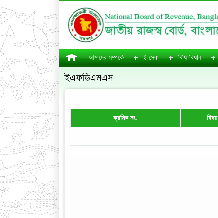
আমাদের সম্পর্কে
ই-সেবা
বিধি-বিধান
ইএফডিএমএস
ক্রমিক নং.
বিষয়