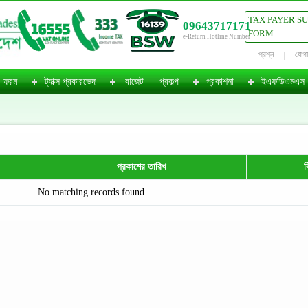
TAX PAYER S
09643717171
FORM
e-Return Hotline Number
প্রশ্ন
যোগ
ফরম
ট্যাক্স প্রকারভেদ
বাজেট
প্রকল্প
প্রকাশনা
ইএফডিএমএস
প্রকাশের তারিখ
ব
No matching records found