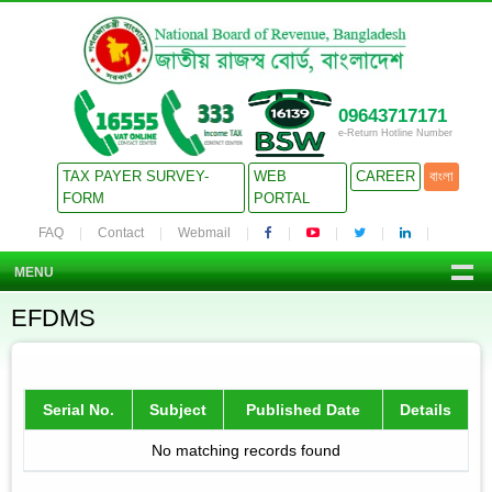
09643717171
e-Return Hotline Number
TAX PAYER SURVEY-
WEB
CAREER
বাংলা
FORM
PORTAL
FAQ
Contact
Webmail
MENU
EFDMS
Serial No.
Subject
Published Date
Details
No matching records found