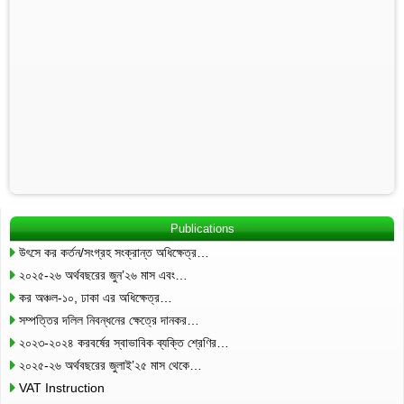
Publications
উৎসে কর কর্তন/সংগ্রহ সংক্রান্ত অধিক্ষেত্র…
২০২৫-২৬ অর্থবছরের জুন’২৬ মাস এবং…
কর অঞ্চল-১০, ঢাকা এর অধিক্ষেত্র…
সম্পত্তির দলিল নিবন্ধনের ক্ষেত্রে দানকর…
২০২৩-২০২৪ করবর্ষের স্বাভাবিক ব্যক্তি শ্রেণির…
২০২৫-২৬ অর্থবছরের জুলাই’২৫ মাস থেকে…
VAT Instruction