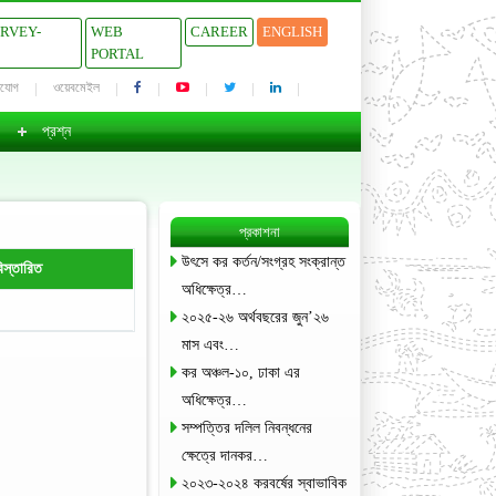
URVEY-
WEB
CAREER
ENGLISH
PORTAL
াযোগ
ওয়েবমেইল
প্রশ্ন
প্রকাশনা
উৎসে কর কর্তন/সংগ্রহ সংক্রান্ত
িস্তারিত
অধিক্ষেত্র…
২০২৫-২৬ অর্থবছরের জুন’২৬
মাস এবং…
কর অঞ্চল-১০, ঢাকা এর
অধিক্ষেত্র…
সম্পত্তির দলিল নিবন্ধনের
ক্ষেত্রে দানকর…
২০২৩-২০২৪ করবর্ষের স্বাভাবিক