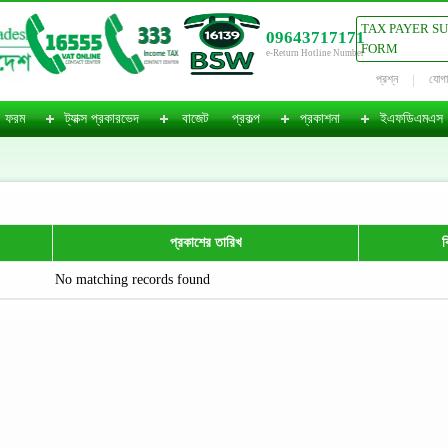
TAX PAYER S
09643717171
FORM
e-Return Hotline Number
প্রশ্ন
যোগ
ফরম
ট্যাক্স প্রকারভেদ
বাজেট
প্রকল্প
প্রকাশনা
ইএফডিএমএস
প্রকাশের তারিখ
ব
No matching records found