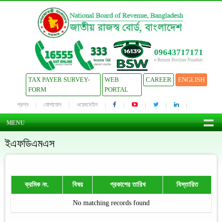
09643717171
e-Return Hotline Number
TAX PAYER SURVEY-
WEB
CAREER
ENGLISH
FORM
PORTAL
প্রশ্ন
যোগাযোগ
ওয়েবমেইল
MENU
ইএফডিএমএস
ক্রমিক নং.
বিষয়
প্রকাশের তারিখ
বিস্তারিত
No matching records found