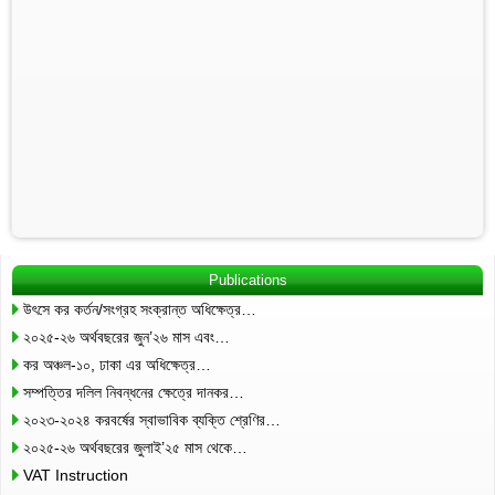
Publications
উৎসে কর কর্তন/সংগ্রহ সংক্রান্ত অধিক্ষেত্র…
২০২৫-২৬ অর্থবছরের জুন’২৬ মাস এবং…
কর অঞ্চল-১০, ঢাকা এর অধিক্ষেত্র…
সম্পত্তির দলিল নিবন্ধনের ক্ষেত্রে দানকর…
২০২৩-২০২৪ করবর্ষের স্বাভাবিক ব্যক্তি শ্রেণির…
২০২৫-২৬ অর্থবছরের জুলাই’২৫ মাস থেকে…
VAT Instruction