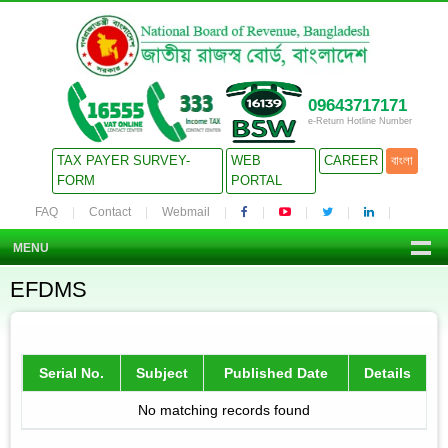
09643717171
e-Return Hotline Number
TAX PAYER SURVEY-
WEB
CAREER
বাংলা
FORM
PORTAL
FAQ
Contact
Webmail
MENU
EFDMS
Serial No.
Subject
Published Date
Details
No matching records found