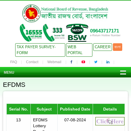
09643717171
e-Return Hotline Number
TAX PAYER SURVEY-
WEB
CAREER
বাংলা
FORM
PORTAL
FAQ
Contact
Webmail
MENU
EFDMS
Serial No.
Subject
Published Date
Details
13
EFDMS
07-08-2024
Lottery