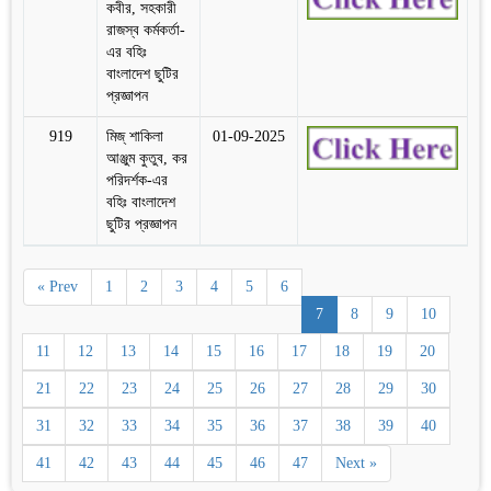
কবীর, সহকারী
রাজস্ব কর্মকর্তা-
এর বহিঃ
বাংলাদেশ ছুটির
প্রজ্ঞাপন
919
মিজ্ শাকিলা
01-09-2025
আঞ্জুম কুতুব, কর
পরিদর্শক-এর
বহিঃ বাংলাদেশ
ছুটির প্রজ্ঞাপন
« Prev
1
2
3
4
5
6
7
8
9
10
11
12
13
14
15
16
17
18
19
20
21
22
23
24
25
26
27
28
29
30
31
32
33
34
35
36
37
38
39
40
41
42
43
44
45
46
47
Next »