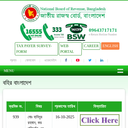
09643717171
e-Return Hotline Number
TAX PAYER SURVEY-
WEB
CAREER
ENGLISH
FORM
PORTAL
প্রশ্ন
যোগাযোগ
ওয়েবমেইল
MENU
বহির বাংলাদেশ
ক্রমিক নং.
বিষয়
প্রকাশের তারিখ
বিস্তারিত
939
মোঃ হাবিবুর
16-10-2025
রহমান, কর