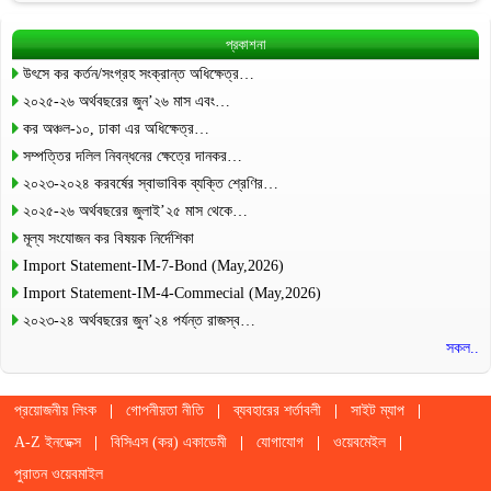
প্রকাশনা
উৎসে কর কর্তন/সংগ্রহ সংক্রান্ত অধিক্ষেত্র…
২০২৫-২৬ অর্থবছরের জুন’২৬ মাস এবং…
কর অঞ্চল-১০, ঢাকা এর অধিক্ষেত্র…
সম্পত্তির দলিল নিবন্ধনের ক্ষেত্রে দানকর…
২০২৩-২০২৪ করবর্ষের স্বাভাবিক ব্যক্তি শ্রেণির…
২০২৫-২৬ অর্থবছরের জুলাই’২৫ মাস থেকে…
মূল্য সংযোজন কর বিষয়ক নির্দেশিকা
Import Statement-IM-7-Bond (May,2026)
Import Statement-IM-4-Commecial (May,2026)
২০২৩-২৪ অর্থবছরের জুন’২৪ পর্যন্ত রাজস্ব…
সকল..
প্রয়োজনীয় লিংক
গোপনীয়তা নীতি
ব্যবহারের শর্তাবলী
সাইট ম্যাপ
A-Z ইনডেক্স
বিসিএস (কর) একাডেমী
যোগাযোগ
ওয়েবমেইল
পুরাতন ওয়েবমাইল