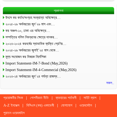
প্রকাশনা
উৎসে কর কর্তন/সংগ্রহ সংক্রান্ত অধিক্ষেত্র…
২০২৫-২৬ অর্থবছরের জুন’২৬ মাস এবং…
কর অঞ্চল-১০, ঢাকা এর অধিক্ষেত্র…
সম্পত্তির দলিল নিবন্ধনের ক্ষেত্রে দানকর…
২০২৩-২০২৪ করবর্ষের স্বাভাবিক ব্যক্তি শ্রেণির…
২০২৫-২৬ অর্থবছরের জুলাই’২৫ মাস থেকে…
মূল্য সংযোজন কর বিষয়ক নির্দেশিকা
Import Statement-IM-7-Bond (May,2026)
Import Statement-IM-4-Commecial (May,2026)
২০২৩-২৪ অর্থবছরের জুন’২৪ পর্যন্ত রাজস্ব…
সকল..
প্রয়োজনীয় লিংক
গোপনীয়তা নীতি
ব্যবহারের শর্তাবলী
সাইট ম্যাপ
A-Z ইনডেক্স
বিসিএস (কর) একাডেমী
যোগাযোগ
ওয়েবমেইল
পুরাতন ওয়েবমাইল