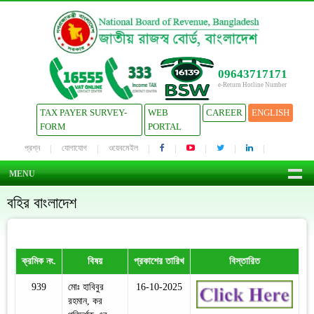
09643717171
e-Return Hotline Number
TAX PAYER SURVEY-
WEB
CAREER
ENGLISH
FORM
PORTAL
প্রশ্ন
যোগাযোগ
ওয়েবমেইল
MENU
বহির বাংলাদেশ
ক্রমিক নং.
বিষয়
প্রকাশের তারিখ
বিস্তারিত
939
মোঃ হাবিবুর
16-10-2025
রহমান, কর