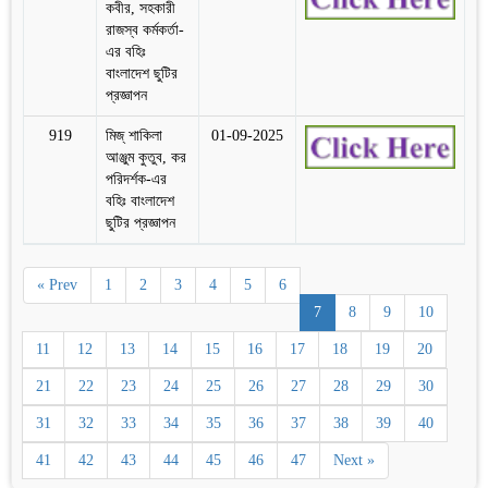
কবীর, সহকারী
রাজস্ব কর্মকর্তা-
এর বহিঃ
বাংলাদেশ ছুটির
প্রজ্ঞাপন
919
মিজ্ শাকিলা
01-09-2025
আঞ্জুম কুতুব, কর
পরিদর্শক-এর
বহিঃ বাংলাদেশ
ছুটির প্রজ্ঞাপন
« Prev
1
2
3
4
5
6
7
8
9
10
11
12
13
14
15
16
17
18
19
20
21
22
23
24
25
26
27
28
29
30
31
32
33
34
35
36
37
38
39
40
41
42
43
44
45
46
47
Next »