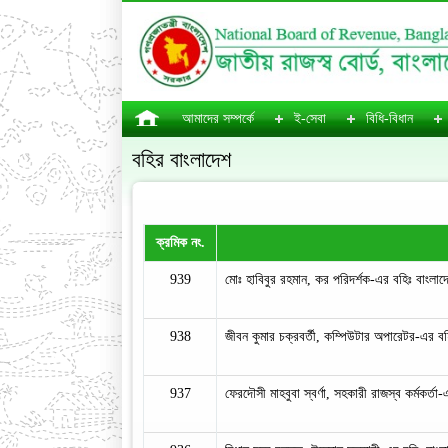
আমাদের সম্পর্কে
ই-সেবা
বিধি-বিধান
বহির বাংলাদেশ
ক্রমিক নং.
939
মোঃ হাবিবুর রহমান, কর পরিদর্শক-এর বহিঃ বাংলাদে
938
জীবন কুমার চক্রবর্তী, কম্পিউটার অপারেটর-এর ব
937
ফেরদৌসী মাহবুবা স্বর্ণা, সহকারী রাজস্ব কর্মকর্তা-