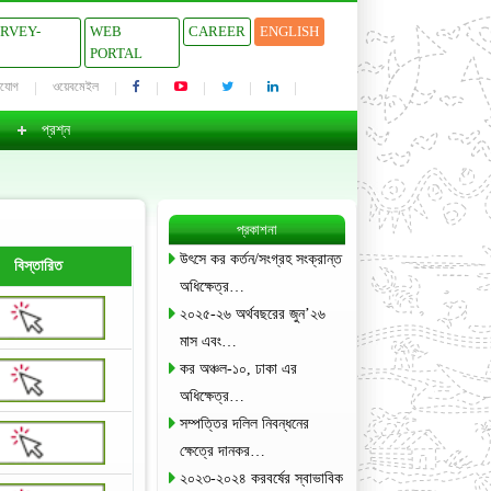
URVEY-
WEB
CAREER
ENGLISH
PORTAL
াযোগ
ওয়েবমেইল
প্রশ্ন
প্রকাশনা
উৎসে কর কর্তন/সংগ্রহ সংক্রান্ত
বিস্তারিত
অধিক্ষেত্র…
২০২৫-২৬ অর্থবছরের জুন’২৬
মাস এবং…
কর অঞ্চল-১০, ঢাকা এর
অধিক্ষেত্র…
সম্পত্তির দলিল নিবন্ধনের
ক্ষেত্রে দানকর…
২০২৩-২০২৪ করবর্ষের স্বাভাবিক