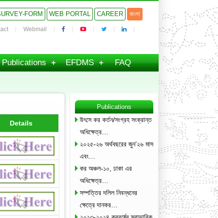
SURVEY-FORM
WEB PORTAL
CAREER
বাংলা
act
Webmail
Publications
EFDMS
FAQ
Publications
উৎসে কর কর্তন/সংগ্রহ সংক্রান্ত
Details
অধিক্ষেত্র…
২০২৫-২৬ অর্থবছরের জুন’২৬ মাস
এবং…
কর অঞ্চল-১০, ঢাকা এর
অধিক্ষেত্র…
সম্পত্তির দলিল নিবন্ধনের
ক্ষেত্রে দানকর…
২০২৩-২০২৪ করবর্ষের স্বাভাবিক