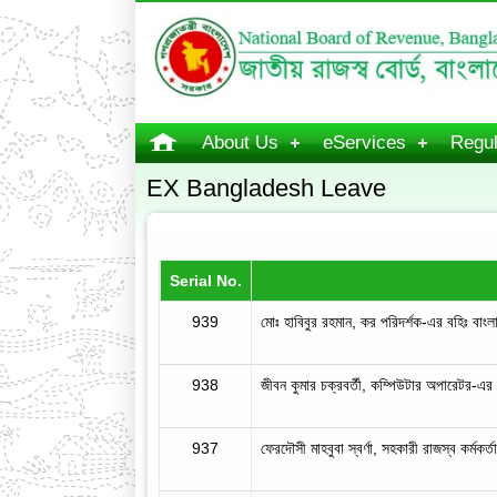
About Us
eServices
Regul
EX Bangladesh Leave
Serial No.
939
মোঃ হাবিবুর রহমান, কর পরিদর্শক-এর বহিঃ বাংলা
938
জীবন কুমার চক্রবর্তী, কম্পিউটার অপারেটর-এর
937
ফেরদৌসী মাহবুবা স্বর্ণা, সহকারী রাজস্ব কর্মকর্