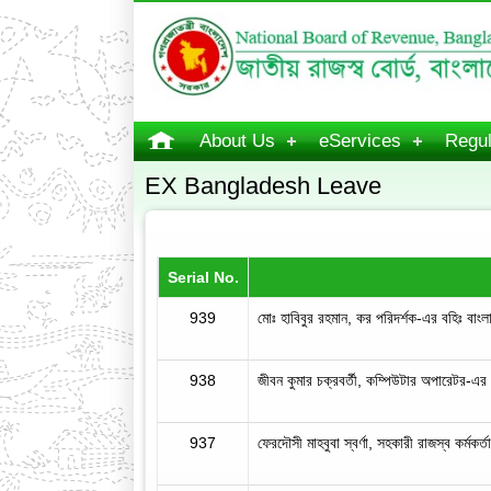
About Us
eServices
Regul
EX Bangladesh Leave
Serial No.
939
মোঃ হাবিবুর রহমান, কর পরিদর্শক-এর বহিঃ বাংলা
938
জীবন কুমার চক্রবর্তী, কম্পিউটার অপারেটর-এর
937
ফেরদৌসী মাহবুবা স্বর্ণা, সহকারী রাজস্ব কর্মকর্