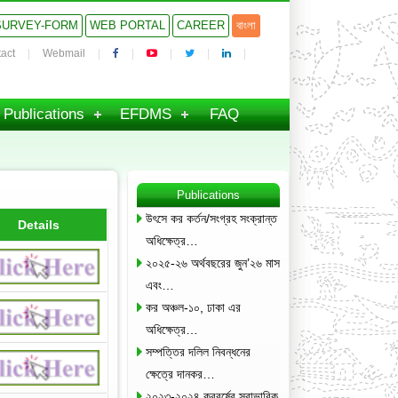
SURVEY-FORM
WEB PORTAL
CAREER
বাংলা
act
Webmail
Publications
EFDMS
FAQ
Publications
উৎসে কর কর্তন/সংগ্রহ সংক্রান্ত
Details
অধিক্ষেত্র…
২০২৫-২৬ অর্থবছরের জুন’২৬ মাস
এবং…
কর অঞ্চল-১০, ঢাকা এর
অধিক্ষেত্র…
সম্পত্তির দলিল নিবন্ধনের
ক্ষেত্রে দানকর…
২০২৩-২০২৪ করবর্ষের স্বাভাবিক