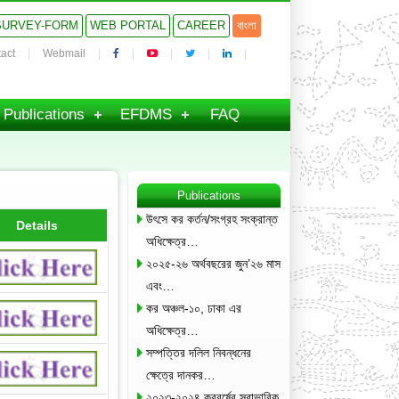
SURVEY-FORM
WEB PORTAL
CAREER
বাংলা
act
Webmail
Publications
EFDMS
FAQ
Publications
উৎসে কর কর্তন/সংগ্রহ সংক্রান্ত
Details
অধিক্ষেত্র…
২০২৫-২৬ অর্থবছরের জুন’২৬ মাস
এবং…
কর অঞ্চল-১০, ঢাকা এর
অধিক্ষেত্র…
সম্পত্তির দলিল নিবন্ধনের
ক্ষেত্রে দানকর…
২০২৩-২০২৪ করবর্ষের স্বাভাবিক