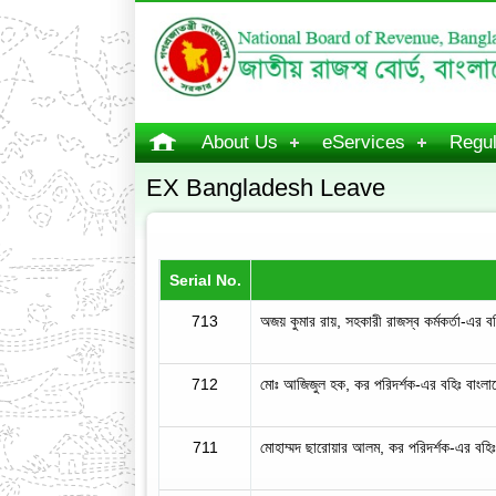
About Us
eServices
Regul
EX Bangladesh Leave
Serial No.
713
অজয় কুমার রায়, সহকারী রাজস্ব কর্মকর্তা-এর বহি
712
মোঃ আজিজুল হক, কর পরিদর্শক-এর বহিঃ বাংল
711
মোহাম্মদ ছারোয়ার আলম, কর পরিদর্শক-এর বহি