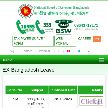
09643717171
e-Return Hotline Number
TAX PAYER SURVEY-
WEB
CAREER
বাংলা
FORM
PORTAL
FAQ
Contact
Webmail
MENU
EX Bangladesh Leave
Serial No.
Subject
Published Date
Details
713
অজয় কুমার রায়,
28-11-2023
সহকারী রাজস্ব