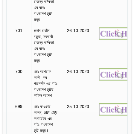
রাজস্ব কর্মকর্তা-
এর বহিঃ
বাংলাদেশ ছুটি
মঞ্জুর
701
জনাব রাজীব
26-10-2023
বড়ুয়া, সহকারী
রাজস্ব কর্মকর্তা-
এর বহিঃ
বাংলাদেশ ছুটি
মঞ্জুর
700
মোঃ আশরাফ
26-10-2023
আলী, কর
পরিদর্শক-এর বহিঃ
বাংলাদেশ ছুটির
অফিস আদেশ
699
মোঃ কাওছার
25-10-2023
আলম, ডাটা এন্ট্রি
অপারেটর-এর
বহিঃ বাংলাদেশ
ছুটি মঞ্জুর।