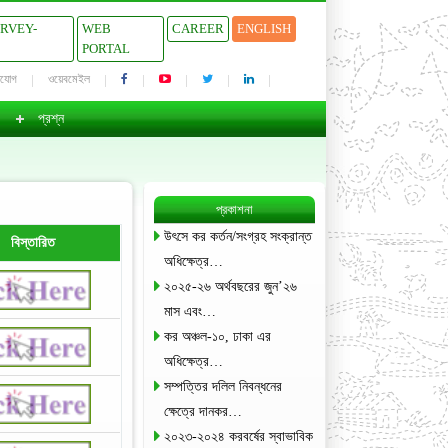
URVEY-
WEB
CAREER
ENGLISH
PORTAL
াযোগ
ওয়েবমেইল
প্রশ্ন
প্রকাশনা
উৎসে কর কর্তন/সংগ্রহ সংক্রান্ত
বিস্তারিত
অধিক্ষেত্র…
২০২৫-২৬ অর্থবছরের জুন’২৬
মাস এবং…
কর অঞ্চল-১০, ঢাকা এর
অধিক্ষেত্র…
সম্পত্তির দলিল নিবন্ধনের
ক্ষেত্রে দানকর…
২০২৩-২০২৪ করবর্ষের স্বাভাবিক