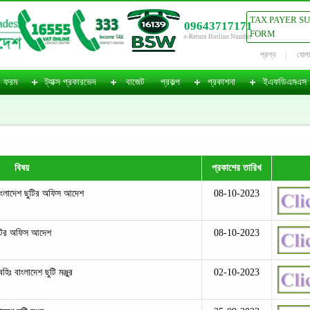
TAX PAYER S
09643717171
FORM
e-Return Hotline Number
প্রশ্ন
যোগ
ফরম
ট্যাক্স প্রকারভেদ
বাজেট
প্রকল্প
প্রকাশনা
ইএফডিএমএস
বিষয়
প্রকাশের তারিখ
বাংলাদেশ ছুটির অফিস আদেশ
08-10-2023
ছুটির অফিস আদেশ
08-10-2023
হিঃ বাংলাদেশ ছুটি মঞ্জুর
02-10-2023