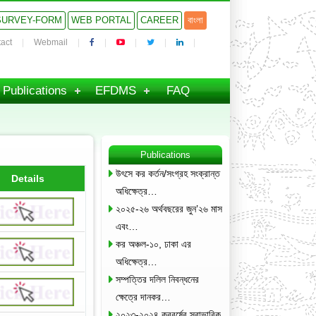
SURVEY-FORM
WEB PORTAL
CAREER
বাংলা
act
Webmail
Publications
EFDMS
FAQ
Publications
উৎসে কর কর্তন/সংগ্রহ সংক্রান্ত
Details
অধিক্ষেত্র…
২০২৫-২৬ অর্থবছরের জুন’২৬ মাস
এবং…
কর অঞ্চল-১০, ঢাকা এর
অধিক্ষেত্র…
সম্পত্তির দলিল নিবন্ধনের
ক্ষেত্রে দানকর…
২০২৩-২০২৪ করবর্ষের স্বাভাবিক