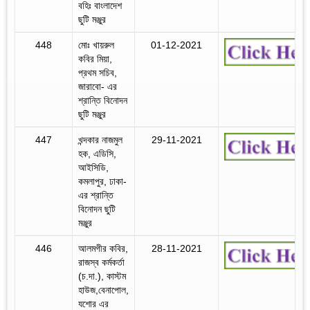
বহিঃ বাংলাদেশ
ছুটি মঞ্জুর
448
মোঃ খায়রুল
01-12-2021
কবির মিয়া,
প্রথম সচিব,
জারাবো- এর
শ্রান্তি বিনোদন
ছুটি মঞ্জুর
447
খন্দকার নাজমুল
29-11-2021
হক, এডিসি,
আইসিডি,
কমলাপুর, ঢাকা-
এর শ্রান্তি
বিনোদন ছুটি
মঞ্জুর
446
আলমগীর কবির,
28-11-2021
রাজস্ব কর্মকর্তা
(চ.দা.), কাস্টম
হাউজ,বেনাপোল,
যশোর এর