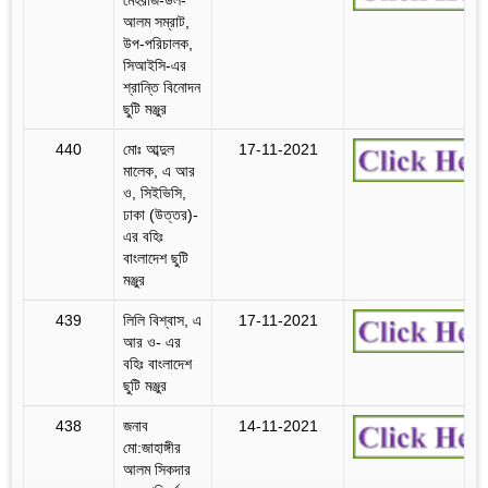
আলম সম্রাট,
উপ-পরিচালক,
সিআইসি-এর
শ্রান্তি বিনোদন
ছুটি মঞ্জুর
440
মোঃ আব্দুল
17-11-2021
মালেক, এ আর
ও, সিইভিসি,
ঢাকা (উত্তর)-
এর বহিঃ
বাংলাদেশ ছুটি
মঞ্জুর
439
লিলি বিশ্বাস, এ
17-11-2021
আর ও- এর
বহিঃ বাংলাদেশ
ছুটি মঞ্জুর
438
জনাব
14-11-2021
মো:জাহাঙ্গীর
আলম সিকদার