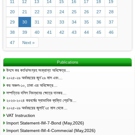
11
12
13
14
15
16
17
18
19
20
21
22
23
24
25
26
27
28
29
30
31
32
33
34
35
36
37
38
39
40
41
42
43
44
45
46
47
Next »
Publications
উৎসে কর কর্তন/সংগ্রহ সংক্রান্ত অধিক্ষেত্র…
২০২৫-২৬ অর্থবছরের জুন’২৬ মাস এবং…
কর অঞ্চল-১০, ঢাকা এর অধিক্ষেত্র…
সম্পত্তির দলিল নিবন্ধনের ক্ষেত্রে দানকর…
২০২৩-২০২৪ করবর্ষের স্বাভাবিক ব্যক্তি শ্রেণির…
২০২৫-২৬ অর্থবছরের জুলাই’২৫ মাস থেকে…
VAT Instruction
Import Statement-IM-7-Bond (May,2026)
Import Statement-IM-4-Commecial (May,2026)