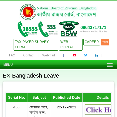
09643717171
e-Return Hotline Number
TAX PAYER SURVEY-
WEB
CAREER
বাংলা
FORM
PORTAL
FAQ
Contact
Webmail
MENU
EX Bangladesh Leave
Serial No.
Subject
Published Date
Details
458
জোবায়দা নাহার,
22-12-2021
দ্বিতীয় সচিব,