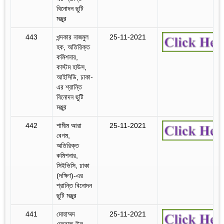
বিনোদন ছুটি
মঞ্জুর
443
খন্দকার নাজমুল
25-11-2021
হক, অতিরিক্ত
কমিশনার,
কাস্টম হাউস,
আইসিডি, ঢাকা-
এর শ্রান্তি
বিনোদন ছুটি
মঞ্জুর
442
শামীম আরা
25-11-2021
বেগম,
অতিরিক্ত
কমিশনার,
সিইভিসি, ঢাকা
(দক্ষিণ)-এর
শ্রান্তি বিনোদন
ছুটি মঞ্জুর
441
মোহাম্মদ
25-11-2021
মেহরাজ-উল-