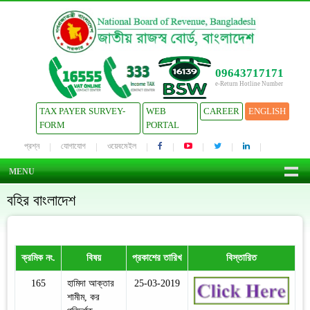
09643717171
e-Return Hotline Number
TAX PAYER SURVEY-
WEB
CAREER
ENGLISH
FORM
PORTAL
প্রশ্ন
যোগাযোগ
ওয়েবমেইল
MENU
বহির বাংলাদেশ
ক্রমিক নং.
বিষয়
প্রকাশের তারিখ
বিস্তারিত
165
হামিদা আক্তার
25-03-2019
শামীম, কর