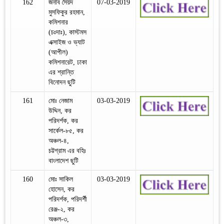
162
জনাব সৈয়দ
07-03-2019
মুসফিকুর রহমান,
কমিশনার
(চঃদাঃ), কাস্টমস
এক্সাইজ ও ভ্যাট
(আপীল)
কমিশনারেট, ঢাকা
এর শ্রান্তি
বিনোদন ছুটি
161
মোঃ নেজাম
03-03-2019
উদ্দিন, কর
পরিদর্শক, কর
সার্কেল-৮৫, কর
অঞ্চল-৪,
চট্টগ্রাম এর বহিঃ
বাংলাদেশ ছুটি
160
মোঃ সাকিল
03-03-2019
হোসেন, কর
পরিদর্শক, পরিদর্শী
রেঞ্জ-২, কর
অঞ্চল-৩,