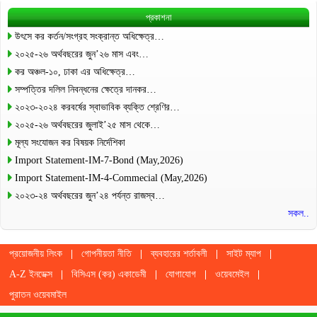
প্রকাশনা
উৎসে কর কর্তন/সংগ্রহ সংক্রান্ত অধিক্ষেত্র…
২০২৫-২৬ অর্থবছরের জুন’২৬ মাস এবং…
কর অঞ্চল-১০, ঢাকা এর অধিক্ষেত্র…
সম্পত্তির দলিল নিবন্ধনের ক্ষেত্রে দানকর…
২০২৩-২০২৪ করবর্ষের স্বাভাবিক ব্যক্তি শ্রেণির…
২০২৫-২৬ অর্থবছরের জুলাই’২৫ মাস থেকে…
মূল্য সংযোজন কর বিষয়ক নির্দেশিকা
Import Statement-IM-7-Bond (May,2026)
Import Statement-IM-4-Commecial (May,2026)
২০২৩-২৪ অর্থবছরের জুন’২৪ পর্যন্ত রাজস্ব…
সকল..
প্রয়োজনীয় লিংক
গোপনীয়তা নীতি
ব্যবহারের শর্তাবলী
সাইট ম্যাপ
A-Z ইনডেক্স
বিসিএস (কর) একাডেমী
যোগাযোগ
ওয়েবমেইল
পুরাতন ওয়েবমাইল