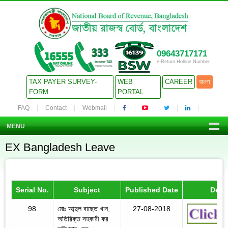
09643717171
e-Return Hotline Number
TAX PAYER SURVEY-
WEB
CAREER
বাংলা
FORM
PORTAL
FAQ
Contact
Webmail
MENU
EX Bangladesh Leave
Serial No.
Subject
Published Date
Detai
98
মোঃ আব্দুল বাছেত খান,
27-08-2018
অতিরিক্ত সহকারী কর