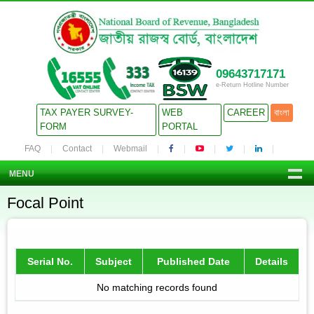
09643717171
e-Return Hotline Number
TAX PAYER SURVEY-
WEB
CAREER
বাংলা
FORM
PORTAL
FAQ
Contact
Webmail
MENU
Focal Point
Serial No.
Subject
Published Date
Details
No matching records found