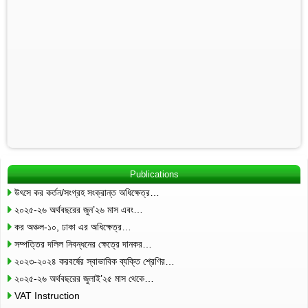
Publications
উৎসে কর কর্তন/সংগ্রহ সংক্রান্ত অধিক্ষেত্র…
২০২৫-২৬ অর্থবছরের জুন’২৬ মাস এবং…
কর অঞ্চল-১০, ঢাকা এর অধিক্ষেত্র…
সম্পত্তির দলিল নিবন্ধনের ক্ষেত্রে দানকর…
২০২৩-২০২৪ করবর্ষের স্বাভাবিক ব্যক্তি শ্রেণির…
২০২৫-২৬ অর্থবছরের জুলাই’২৫ মাস থেকে…
VAT Instruction