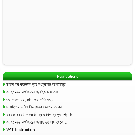
Publications
উৎসে কর কর্তন/সংগ্রহ সংক্রান্ত অধিক্ষেত্র…
২০২৫-২৬ অর্থবছরের জুন’২৬ মাস এবং…
কর অঞ্চল-১০, ঢাকা এর অধিক্ষেত্র…
সম্পত্তির দলিল নিবন্ধনের ক্ষেত্রে দানকর…
২০২৩-২০২৪ করবর্ষের স্বাভাবিক ব্যক্তি শ্রেণির…
২০২৫-২৬ অর্থবছরের জুলাই’২৫ মাস থেকে…
VAT Instruction