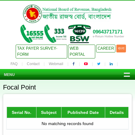
09643717171
e-Return Hotline Number
TAX PAYER SURVEY-
WEB
CAREER
বাংলা
FORM
PORTAL
FAQ
Contact
Webmail
MENU
Focal Point
Serial No.
Subject
Published Date
Details
No matching records found