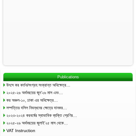
Publications
উৎসে কর কর্তন/সংগ্রহ সংক্রান্ত অধিক্ষেত্র…
২০২৫-২৬ অর্থবছরের জুন’২৬ মাস এবং…
কর অঞ্চল-১০, ঢাকা এর অধিক্ষেত্র…
সম্পত্তির দলিল নিবন্ধনের ক্ষেত্রে দানকর…
২০২৩-২০২৪ করবর্ষের স্বাভাবিক ব্যক্তি শ্রেণির…
২০২৫-২৬ অর্থবছরের জুলাই’২৫ মাস থেকে…
VAT Instruction