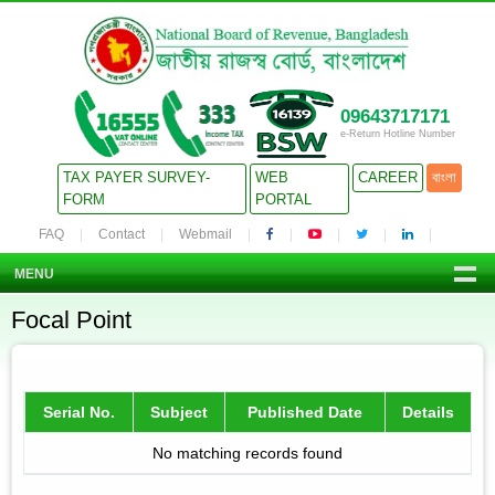
09643717171
e-Return Hotline Number
TAX PAYER SURVEY-
WEB
CAREER
বাংলা
FORM
PORTAL
FAQ
Contact
Webmail
MENU
Focal Point
Serial No.
Subject
Published Date
Details
No matching records found