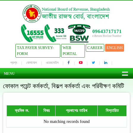
09643717171
e-Return Hotline Number
TAX PAYER SURVEY-
WEB
CAREER
ENGLISH
FORM
PORTAL
প্রশ্ন
যোগাযোগ
ওয়েবমেইল
MENU
ফোকাল পয়েন্ট কর্মকর্তা, বিকল্প কর্মকর্তা এবং পরিবীক্ষণ কমিটি
ক্রমিক নং.
বিষয়
প্রকাশের তারিখ
বিস্তারিত
No matching records found