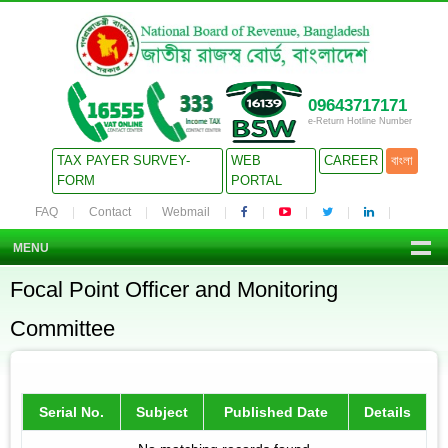
09643717171
e-Return Hotline Number
TAX PAYER SURVEY-
WEB
CAREER
বাংলা
FORM
PORTAL
FAQ
Contact
Webmail
MENU
Focal Point Officer and Monitoring
Committee
Serial No.
Subject
Published Date
Details