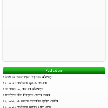
Publications
উৎসে কর কর্তন/সংগ্রহ সংক্রান্ত অধিক্ষেত্র…
২০২৫-২৬ অর্থবছরের জুন’২৬ মাস এবং…
কর অঞ্চল-১০, ঢাকা এর অধিক্ষেত্র…
সম্পত্তির দলিল নিবন্ধনের ক্ষেত্রে দানকর…
২০২৩-২০২৪ করবর্ষের স্বাভাবিক ব্যক্তি শ্রেণির…
২০২৫-২৬ অর্থবছরের জুলাই’২৫ মাস থেকে…